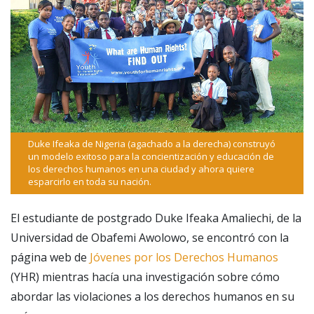
Duke Ifeaka de Nigeria (agachado a la derecha) construyó
un modelo exitoso para la concientización y educación de
los derechos humanos en una ciudad y ahora quiere
esparcirlo en toda su nación.
El estudiante de postgrado Duke Ifeaka Amaliechi, de la
Universidad de Obafemi Awolowo, se encontró con la
página web de
Jóvenes por los Derechos Humanos
(YHR) mientras hacía una investigación sobre cómo
abordar las violaciones a los derechos humanos en su