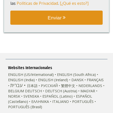
las
Políticas de Privacidad
.
[¿Qué es esto?]
Enviar
Websites Internacionales
ENGLISH (US/International)
ENGLISH (South Africa)
ENGLISH (India)
ENGLISH (Ireland)
DANSK
FRANÇAIS
עברית
日本語
РУССКИЙ
繁體中文
NEDERLANDS
BELGIUM
DEUTSCH
DEUTSCH (Austria)
MAGYAR
NORSK
SVENSKA
ESPAÑOL (Latino)
ESPAÑOL
(Castellano)
ΕΛΛΗΝΙΚA
ITALIANO
PORTUGUÊS
PORTUGUÊS (Brasil)‎