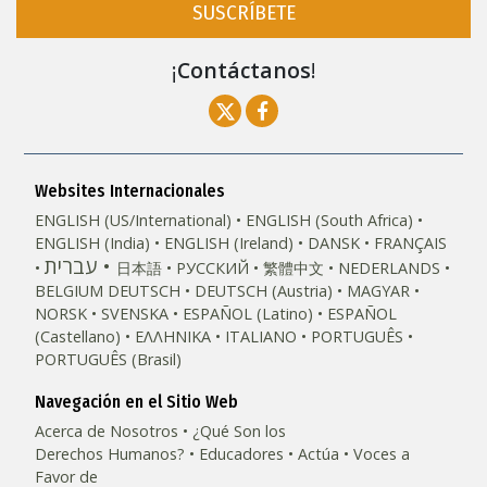
SUSCRÍBETE
¡
Contáctanos
!
Websites Internacionales
ENGLISH (US/International)
ENGLISH (South Africa)
ENGLISH (India)
ENGLISH (Ireland)
DANSK
FRANÇAIS
עברית
日本語
РУССКИЙ
繁體中文
NEDERLANDS
BELGIUM
DEUTSCH
DEUTSCH (Austria)
MAGYAR
NORSK
SVENSKA
ESPAÑOL (Latino)
ESPAÑOL
(Castellano)
ΕΛΛΗΝΙΚA
ITALIANO
PORTUGUÊS
PORTUGUÊS (Brasil)‎
Navegación en el Sitio Web
Acerca de Nosotros
¿Qué Son los
Derechos Humanos?
Educadores
Actúa
Voces a
Favor de