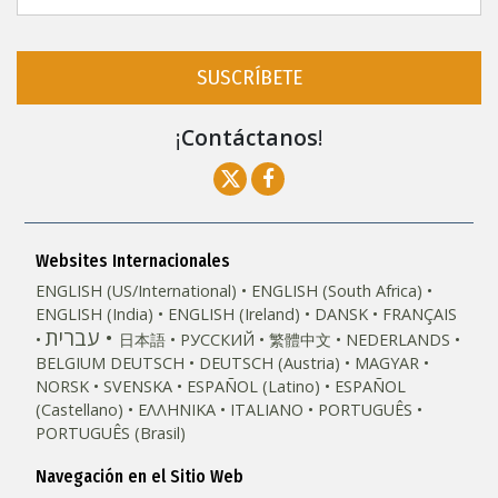
SUSCRÍBETE
¡
Contáctanos
!
Websites Internacionales
ENGLISH (US/International)
ENGLISH (South Africa)
ENGLISH (India)
ENGLISH (Ireland)
DANSK
FRANÇAIS
עברית
日本語
РУССКИЙ
繁體中文
NEDERLANDS
BELGIUM
DEUTSCH
DEUTSCH (Austria)
MAGYAR
NORSK
SVENSKA
ESPAÑOL (Latino)
ESPAÑOL
(Castellano)
ΕΛΛΗΝΙΚA
ITALIANO
PORTUGUÊS
PORTUGUÊS (Brasil)‎
Navegación en el Sitio Web