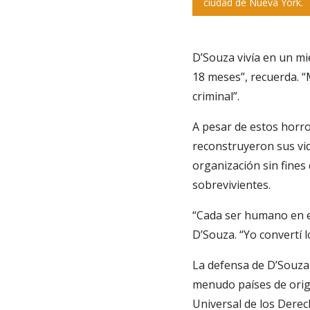
ciudad de Nueva York.
D’Souza vivía en un m
18 meses”, recuerda. “M
criminal”.
A pesar de estos horro
reconstruyeron sus vid
organización sin fines
sobrevivientes.
“Cada ser humano en el
D’Souza. “Yo convertí 
La defensa de D’Souza 
menudo países de orige
Universal de los Dere