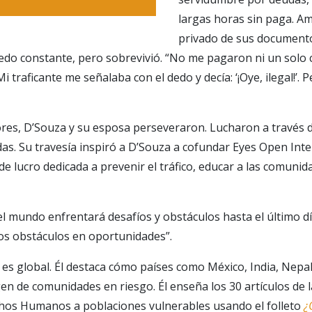
largas horas sin paga. A
privado de sus documentos
iedo constante, pero sobrevivió. “No me pagaron ni un solo
i traficante me señalaba con el dedo y decía: ‘¡Oye, ilegal!’.
res, D’Souza y su esposa perseveraron. Lucharon a través d
as. Su travesía inspiró a D’Souza a cofundar Eyes Open Inte
 de lucro dedicada a prevenir el tráfico, educar a las comuni
 mundo enfrentará desafíos y obstáculos hasta el último día
los obstáculos en oportunidades”.
es global. Él destaca cómo países como México, India, Nepal
n de comunidades en riesgo. Él enseña los 30 artículos de 
chos Humanos a poblaciones vulnerables usando el folleto
¿