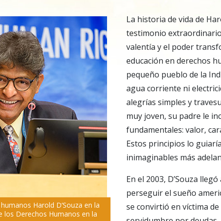
La historia de vida de Ha
testimonio extraordinario 
valentía y el poder trans
educación en derechos h
pequeño pueblo de la Indi
agua corriente ni electri
alegrías simples y travesu
muy joven, su padre le in
fundamentales: valor, cará
Estos principios lo guiarí
inimaginables más adelant
En el 2003, D’Souza llegó
perseguir el sueño americ
os humanos Harold D’Souza en la
se convirtió en víctima de
de los Derechos Humanos en la
servidumbre por deudas, 