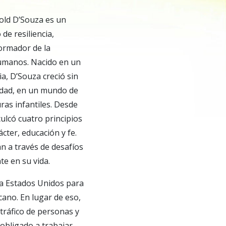
rold D’Souza es un
de resiliencia,
formador de la
umanos. Nacido en un
a, D’Souza creció sin
cidad, en un mundo de
ras infantiles. Desde
culcó cuatro principios
cter, educación y fe.
an a través de desafíos
e en su vida.
 a Estados Unidos para
ano. En lugar de eso,
 tráfico de personas y
obligado a trabajar