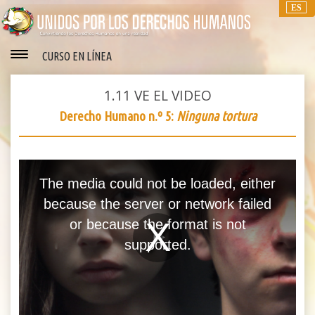
ES
CURSO EN LÍNEA
1.11
VE EL VIDEO
Derecho Humano n.º 5:
Ninguna tortura
This
is
The media could not be loaded, either
a
because the server or network failed
modal
or because the format is not
window.
supported.
Play
Video